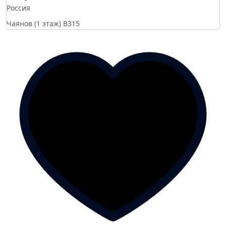
Россия
Чаянов (1 этаж)
B315