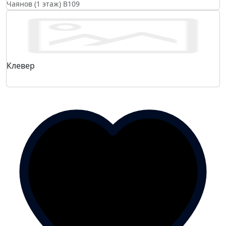
Чаянов (1 этаж)
B109
Клевер