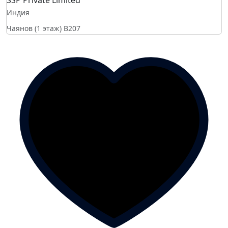
Индия
Чаянов (1 этаж)
B207