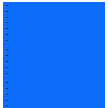
Разделы выставки
Список участников 2026
Спикеры 2026
Отзывы о выставке
Партнеры и спонсоры
Ответы на частые вопросы
Контакты
Забронировать стенд
Каталог стендов
Советы по участию в выставке
Пригласить посетителей на стенд
Гостиницы и визовая поддержка
Получить электронный билет
Список участников 2026
Интерактивный план 2026
Правила посещения
Гостиницы и визовая поддержка