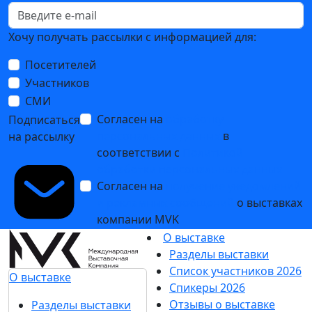
Хочу получать рассылки с информацией для:
Посетителей
Участников
СМИ
Согласен на
обработку
Подписаться
персональных данных
в
на рассылку
соответствии с
Политикой
обработки персональных данных
Согласен на
получение уведомлений
и рекламных сообщений
о выставках
компании MVK
О выставке
Разделы выставки
Список участников 2026
О выставке
Спикеры 2026
Отзывы о выставке
Разделы выставки