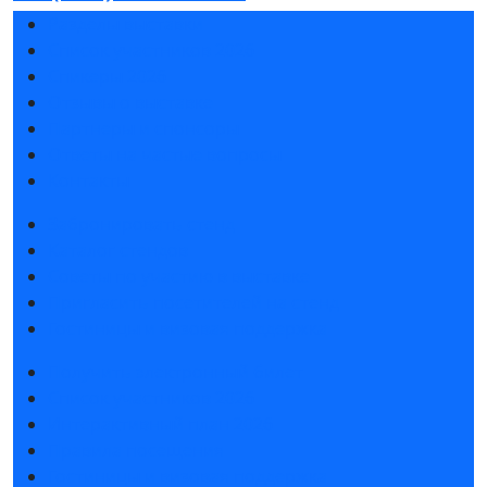
Разделы выставки
Список участников 2026
Спикеры 2026
Отзывы о выставке
Партнеры и спонсоры
Ответы на частые вопросы
Контакты
Забронировать стенд
Каталог стендов
Советы по участию в выставке
Пригласить посетителей на стенд
Гостиницы и визовая поддержка
Получить электронный билет
Список участников 2026
Интерактивный план 2026
Правила посещения
Гостиницы и визовая поддержка