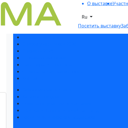
О выставке
Участ
Ru
Посетить выставку
За
Разделы выставки
Список участников 2026
Спикеры 2026
Отзывы о выставке
Партнеры и спонсоры
Ответы на частые вопросы
Контакты
Забронировать стенд
Каталог стендов
Советы по участию в выставке
Пригласить посетителей на стенд
Гостиницы и визовая поддержка