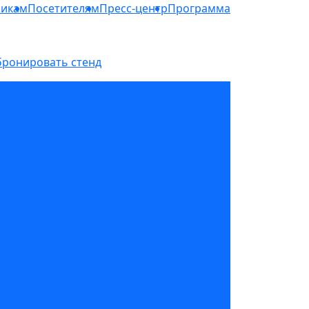
никам
Посетителям
Пресс-центр
Программа
бронировать стенд