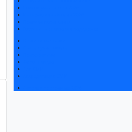
Получить электронный билет
Список участников 2026
Интерактивный план 2026
Правила посещения
Гостиницы и визовая поддержка
Новости выставки
Статьи участников
Пресс-релизы
Фото и видео
Для СМИ
Аккредитация СМИ
Деловая программа 2026