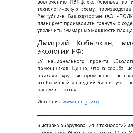
вовлечению ПЭТ-флекс (хлопьев из 
технологическую схему производств
Республике Башкортостан (АО «ПОЛИ
планирует производить гранулы с сод
увеличить суммарные мощности площад
Дмитрий Кобылкин, ми
экологии РФ:
«У национального проекта «Эколо
помощников. Ценно, что в серьёзные
приходят крупные промышленные фла
чтобы малый и средний бизнес участво
нашем проекте».
Источник:
www.mnr.gov.ru
______________________________________________
Выставка оборудования и технологий дл
сточных вод Wasma состоится с 22 по 24 