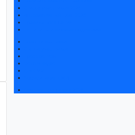
Получить электронный билет
Список участников 2026
Интерактивный план 2026
Правила посещения
Гостиницы и визовая поддержка
Новости выставки
Статьи участников
Пресс-релизы
Фото и видео
Для СМИ
Аккредитация СМИ
Деловая программа 2026