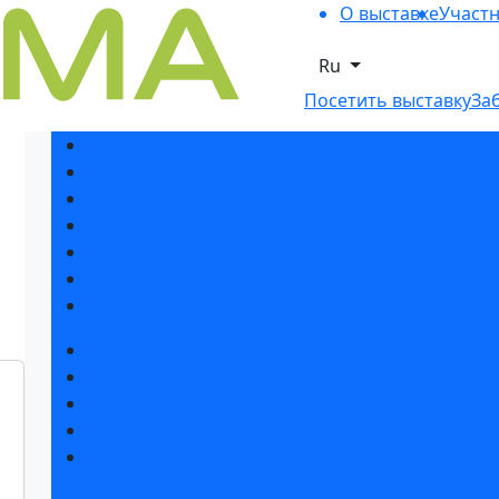
О выставке
Участ
Ru
Посетить выставку
За
Разделы выставки
Список участников 2026
Спикеры 2026
Отзывы о выставке
Партнеры и спонсоры
Ответы на частые вопросы
Контакты
Забронировать стенд
Каталог стендов
Советы по участию в выставке
Пригласить посетителей на стенд
Гостиницы и визовая поддержка