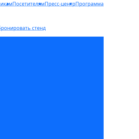
никам
Посетителям
Пресс-центр
Программа
бронировать стенд