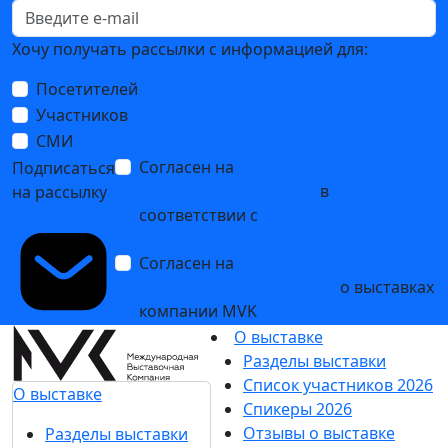
Хочу получать рассылки с информацией для:
Посетителей
Участников
СМИ
Согласен на
обработку
Подписаться
персональных данных
в
на рассылку
соответствии с
Политикой
обработки персональных данных
Согласен на
получение уведомлений
и рекламных сообщений
о выставках
компании MVK
О выставке
Разделы выставки
Список участников 2026
О выставке
Спикеры 2026
Отзывы о выставке
Разделы выставки