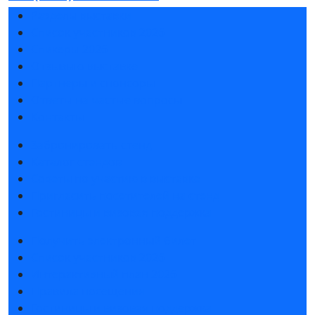
Разделы выставки
Список участников 2026
Спикеры 2026
Отзывы о выставке
Партнеры и спонсоры
Ответы на частые вопросы
Контакты
Забронировать стенд
Каталог стендов
Советы по участию в выставке
Пригласить посетителей на стенд
Гостиницы и визовая поддержка
Получить электронный билет
Список участников 2026
Интерактивный план 2026
Правила посещения
Гостиницы и визовая поддержка