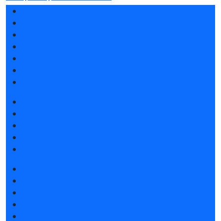
Разделы выставки
Список участников 2026
Спикеры 2026
Отзывы о выставке
Партнеры и спонсоры
Ответы на частые вопросы
Контакты
Забронировать стенд
Каталог стендов
Советы по участию в выставке
Пригласить посетителей на стенд
Гостиницы и визовая поддержка
Получить электронный билет
Список участников 2026
Интерактивный план 2026
Правила посещения
Гостиницы и визовая поддержка