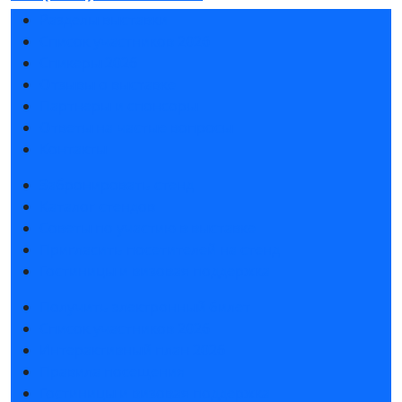
Разделы выставки
Список участников 2026
Спикеры 2026
Отзывы о выставке
Партнеры и спонсоры
Ответы на частые вопросы
Контакты
Забронировать стенд
Каталог стендов
Советы по участию в выставке
Пригласить посетителей на стенд
Гостиницы и визовая поддержка
Получить электронный билет
Список участников 2026
Интерактивный план 2026
Правила посещения
Гостиницы и визовая поддержка