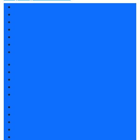
Разделы выставки
Список участников 2026
Спикеры 2026
Отзывы о выставке
Партнеры и спонсоры
Ответы на частые вопросы
Контакты
Забронировать стенд
Каталог стендов
Советы по участию в выставке
Пригласить посетителей на стенд
Гостиницы и визовая поддержка
Получить электронный билет
Список участников 2026
Интерактивный план 2026
Правила посещения
Гостиницы и визовая поддержка