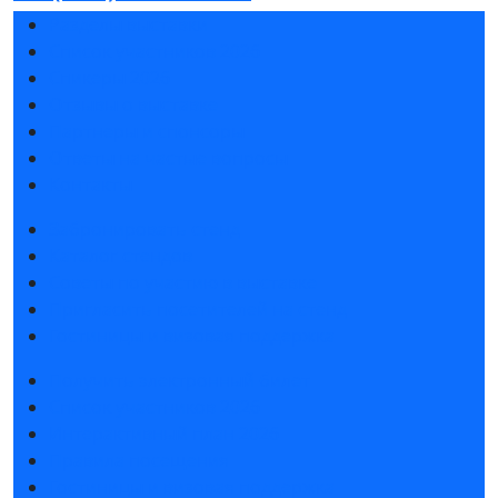
Разделы выставки
Список участников 2026
Спикеры 2026
Отзывы о выставке
Партнеры и спонсоры
Ответы на частые вопросы
Контакты
Забронировать стенд
Каталог стендов
Советы по участию в выставке
Пригласить посетителей на стенд
Гостиницы и визовая поддержка
Получить электронный билет
Список участников 2026
Интерактивный план 2026
Правила посещения
Гостиницы и визовая поддержка