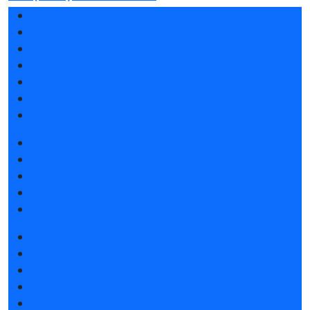
Разделы выставки
Список участников 2026
Спикеры 2026
Отзывы о выставке
Партнеры и спонсоры
Ответы на частые вопросы
Контакты
Забронировать стенд
Каталог стендов
Советы по участию в выставке
Пригласить посетителей на стенд
Гостиницы и визовая поддержка
Получить электронный билет
Список участников 2026
Интерактивный план 2026
Правила посещения
Гостиницы и визовая поддержка