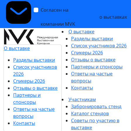
обработки персональных данных
Согласен на
получение уведомлений
и рекламных сообщений
о выставках
компании MVK
О выставке
Разделы выставки
Список участников 2026
О выставке
Спикеры 2026
Отзывы о выставке
Разделы выставки
Партнеры и спонсоры
Список участников
Ответы на частые
2026
вопросы
Спикеры 2026
Контакты
Отзывы о выставке
Партнеры и
Участникам
спонсоры
Забронировать стенд
Ответы на частые
Каталог стендов
вопросы
Советы по участию в
Контакты
выставке