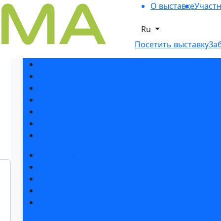
О выставке
Участ
Ru
Посетить выставку
За
Разделы выставки
Список участников 2026
Спикеры 2026
Отзывы о выставке
Партнеры и спонсоры
Ответы на частые вопросы
Контакты
Забронировать стенд
Каталог стендов
Советы по участию в выставке
Пригласить посетителей на стенд
Гостиницы и визовая поддержка