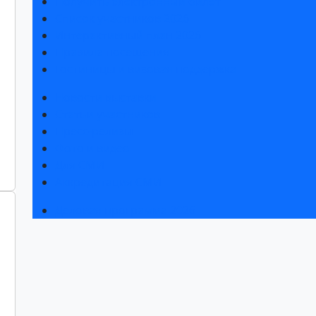
Получить электронный билет
Список участников 2026
Интерактивный план 2026
Правила посещения
Гостиницы и визовая поддержка
Новости выставки
Статьи участников
Пресс-релизы
Фото и видео
Для СМИ
Аккредитация СМИ
Деловая программа 2026