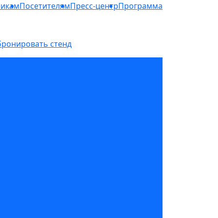
никам
Посетителям
Пресс-центр
Программа
бронировать стенд