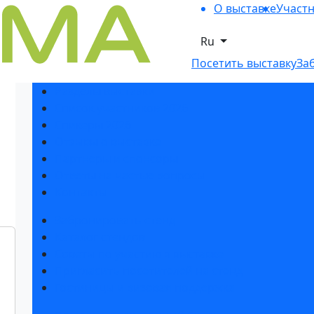
О выставке
Участ
Ru
Посетить выставку
За
Разделы выставки
Список участников 2026
Спикеры 2026
Отзывы о выставке
Партнеры и спонсоры
Ответы на частые вопросы
Контакты
Забронировать стенд
Каталог стендов
Советы по участию в выставке
Пригласить посетителей на стенд
Гостиницы и визовая поддержка