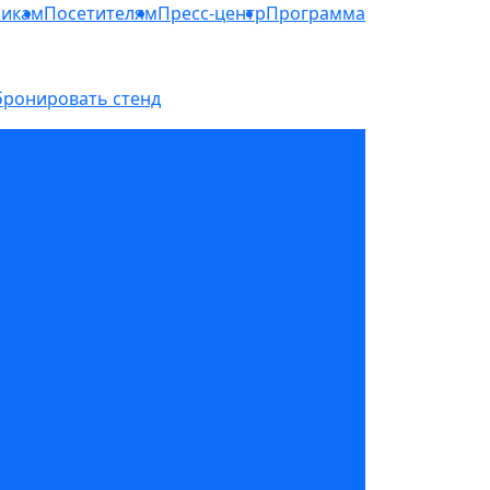
никам
Посетителям
Пресс-центр
Программа
бронировать стенд