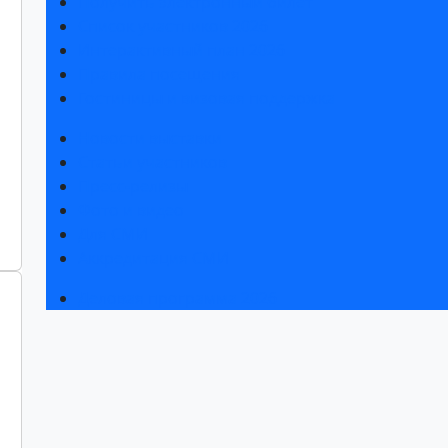
Получить электронный билет
Список участников 2026
Интерактивный план 2026
Правила посещения
Гостиницы и визовая поддержка
Новости выставки
Статьи участников
Пресс-релизы
Фото и видео
Для СМИ
Аккредитация СМИ
Деловая программа 2026