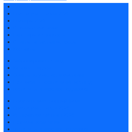
Разделы выставки
Список участников 2026
Спикеры 2026
Отзывы о выставке
Партнеры и спонсоры
Ответы на частые вопросы
Контакты
Забронировать стенд
Каталог стендов
Советы по участию в выставке
Пригласить посетителей на стенд
Гостиницы и визовая поддержка
Получить электронный билет
Список участников 2026
Интерактивный план 2026
Правила посещения
Гостиницы и визовая поддержка