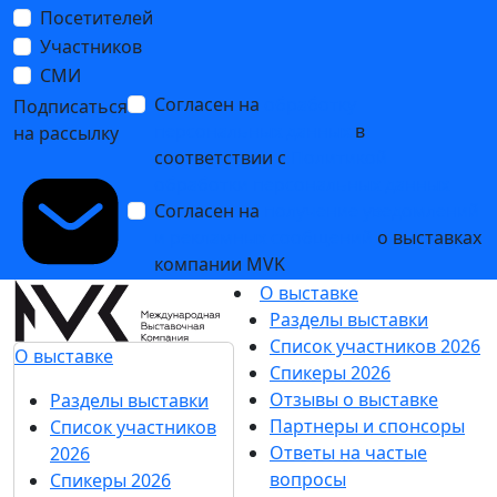
Посетителей
Участников
СМИ
Согласен на
обработку
Подписаться
персональных данных
в
на рассылку
соответствии с
Политикой
обработки персональных данных
Согласен на
получение уведомлений
и рекламных сообщений
о выставках
компании MVK
О выставке
Разделы выставки
Список участников 2026
О выставке
Спикеры 2026
Отзывы о выставке
Разделы выставки
Партнеры и спонсоры
Список участников
Ответы на частые
2026
вопросы
Спикеры 2026