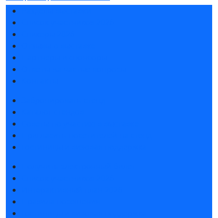
Разделы выставки
Список участников 2026
Спикеры 2026
Отзывы о выставке
Партнеры и спонсоры
Ответы на частые вопросы
Контакты
Забронировать стенд
Каталог стендов
Советы по участию в выставке
Пригласить посетителей на стенд
Гостиницы и визовая поддержка
Получить электронный билет
Список участников 2026
Интерактивный план 2026
Правила посещения
Гостиницы и визовая поддержка