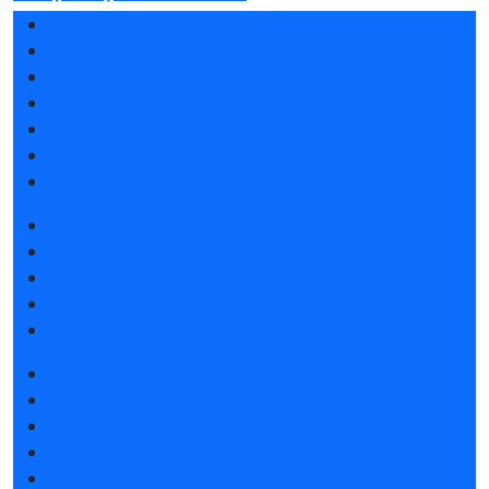
Разделы выставки
Список участников 2026
Спикеры 2026
Отзывы о выставке
Партнеры и спонсоры
Ответы на частые вопросы
Контакты
Забронировать стенд
Каталог стендов
Советы по участию в выставке
Пригласить посетителей на стенд
Гостиницы и визовая поддержка
Получить электронный билет
Список участников 2026
Интерактивный план 2026
Правила посещения
Гостиницы и визовая поддержка