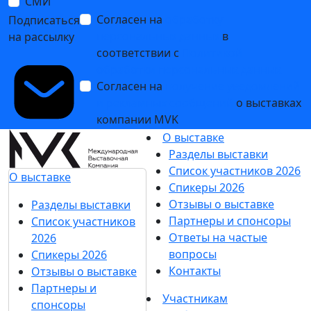
СМИ
Согласен на
обработку
Подписаться
персональных данных
в
на рассылку
соответствии с
Политикой
обработки персональных данных
Согласен на
получение уведомлений
и рекламных сообщений
о выставках
компании MVK
О выставке
Разделы выставки
Список участников 2026
О выставке
Спикеры 2026
Отзывы о выставке
Разделы выставки
Партнеры и спонсоры
Список участников
Ответы на частые
2026
вопросы
Спикеры 2026
Контакты
Отзывы о выставке
Партнеры и
Участникам
спонсоры