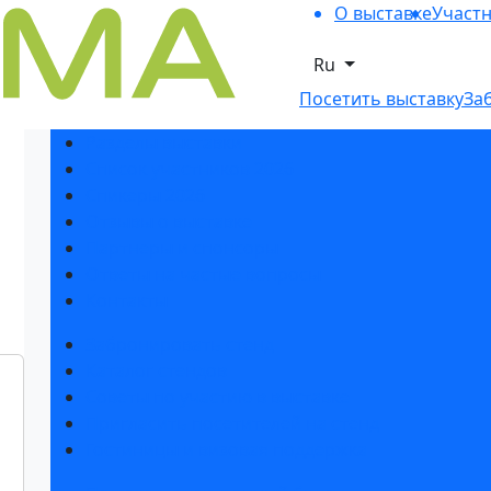
О выставке
Участ
Ru
Посетить выставку
За
Разделы выставки
Список участников 2026
Спикеры 2026
Отзывы о выставке
Партнеры и спонсоры
Ответы на частые вопросы
Контакты
Забронировать стенд
Каталог стендов
Советы по участию в выставке
Пригласить посетителей на стенд
Гостиницы и визовая поддержка