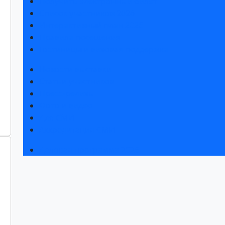
Получить электронный билет
Список участников 2026
Интерактивный план 2026
Правила посещения
Гостиницы и визовая поддержка
Новости выставки
Статьи участников
Пресс-релизы
Фото и видео
Для СМИ
Аккредитация СМИ
Деловая программа 2026