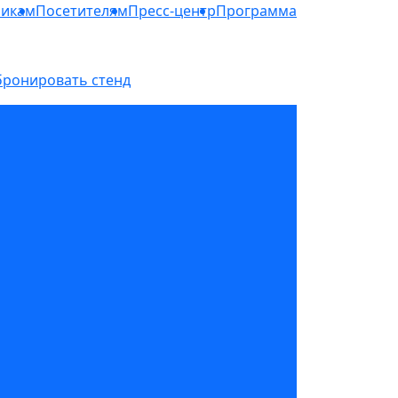
никам
Посетителям
Пресс-центр
Программа
бронировать стенд