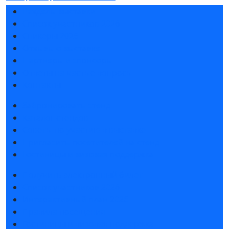
Разделы выставки
Список участников 2026
Спикеры 2026
Отзывы о выставке
Партнеры и спонсоры
Ответы на частые вопросы
Контакты
Забронировать стенд
Каталог стендов
Советы по участию в выставке
Пригласить посетителей на стенд
Гостиницы и визовая поддержка
Получить электронный билет
Список участников 2026
Интерактивный план 2026
Правила посещения
Гостиницы и визовая поддержка