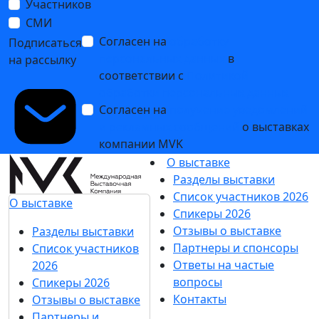
Участников
СМИ
Согласен на
обработку
Подписаться
персональных данных
в
на рассылку
соответствии с
Политикой
обработки персональных данных
Согласен на
получение уведомлений
и рекламных сообщений
о выставках
компании MVK
О выставке
Разделы выставки
Список участников 2026
О выставке
Спикеры 2026
Отзывы о выставке
Разделы выставки
Партнеры и спонсоры
Список участников
Ответы на частые
2026
вопросы
Спикеры 2026
Контакты
Отзывы о выставке
Партнеры и