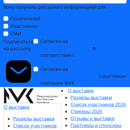
Хочу получать рассылки с информацией для:
Посетителей
Участников
СМИ
Согласен на
обработку
Подписаться
персональных данных
в
на рассылку
соответствии с
Политикой
обработки персональных данных
Согласен на
получение уведомлений
и рекламных сообщений
о выставках
компании MVK
О выставке
Разделы выставки
Список участников 2026
О выставке
Спикеры 2026
Отзывы о выставке
Разделы выставки
Партнеры и спонсоры
Список участников