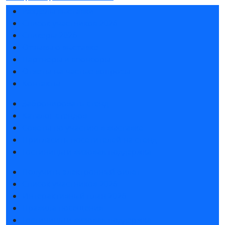
Разделы выставки
Список участников 2026
Спикеры 2026
Отзывы о выставке
Партнеры и спонсоры
Ответы на частые вопросы
Контакты
Забронировать стенд
Каталог стендов
Советы по участию в выставке
Пригласить посетителей на стенд
Гостиницы и визовая поддержка
Получить электронный билет
Список участников 2026
Интерактивный план 2026
Правила посещения
Гостиницы и визовая поддержка