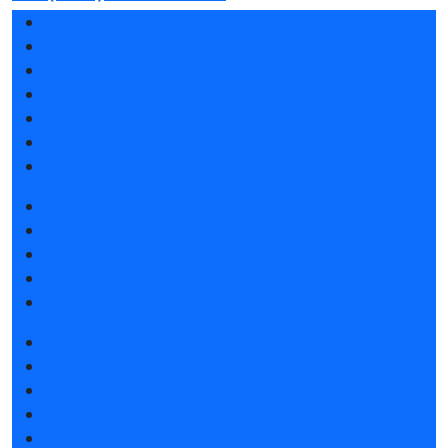
Разделы выставки
Список участников 2026
Спикеры 2026
Отзывы о выставке
Партнеры и спонсоры
Ответы на частые вопросы
Контакты
Забронировать стенд
Каталог стендов
Советы по участию в выставке
Пригласить посетителей на стенд
Гостиницы и визовая поддержка
Получить электронный билет
Список участников 2026
Интерактивный план 2026
Правила посещения
Гостиницы и визовая поддержка