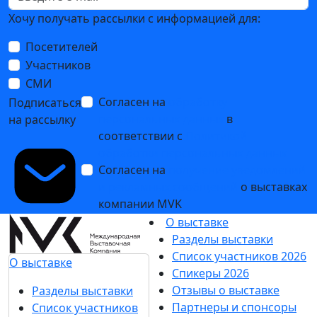
Хочу получать рассылки с информацией для:
Посетителей
Участников
СМИ
Согласен на
обработку
Подписаться
персональных данных
в
на рассылку
соответствии с
Политикой
обработки персональных данных
Согласен на
получение уведомлений
и рекламных сообщений
о выставках
компании MVK
О выставке
Разделы выставки
Список участников 2026
О выставке
Спикеры 2026
Отзывы о выставке
Разделы выставки
Партнеры и спонсоры
Список участников