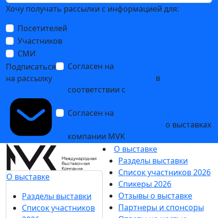
Хочу получать рассылки с информацией для:
Посетителей
Участников
СМИ
Согласен на
обработку
Подписаться
персональных данных
в
на рассылку
соответствии с
Политикой
обработки персональных данных
Согласен на
получение уведомлений
и рекламных сообщений
о выставках
компании MVK
О выставке
Разделы выставки
Список участников 2026
О выставке
Спикеры 2026
Отзывы о выставке
Разделы выставки
Партнеры и спонсоры
Список участников