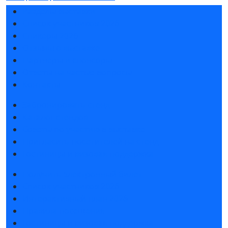
Разделы выставки
Список участников 2026
Спикеры 2026
Отзывы о выставке
Партнеры и спонсоры
Ответы на частые вопросы
Контакты
Забронировать стенд
Каталог стендов
Советы по участию в выставке
Пригласить посетителей на стенд
Гостиницы и визовая поддержка
Получить электронный билет
Список участников 2026
Интерактивный план 2026
Правила посещения
Гостиницы и визовая поддержка