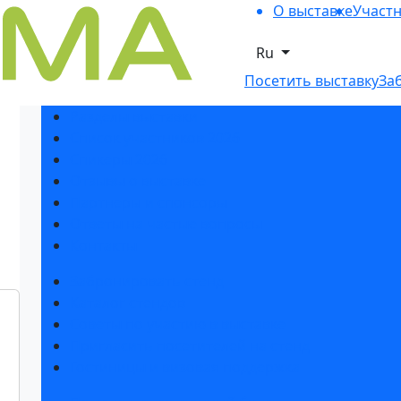
О выставке
Участ
Ru
Посетить выставку
За
Разделы выставки
Список участников 2026
Спикеры 2026
Отзывы о выставке
Партнеры и спонсоры
Ответы на частые вопросы
Контакты
Забронировать стенд
Каталог стендов
Советы по участию в выставке
Пригласить посетителей на стенд
Гостиницы и визовая поддержка