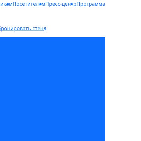
никам
Посетителям
Пресс-центр
Программа
бронировать стенд