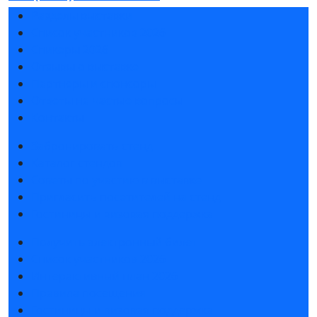
Разделы выставки
Список участников 2026
Спикеры 2026
Отзывы о выставке
Партнеры и спонсоры
Ответы на частые вопросы
Контакты
Забронировать стенд
Каталог стендов
Советы по участию в выставке
Пригласить посетителей на стенд
Гостиницы и визовая поддержка
Получить электронный билет
Список участников 2026
Интерактивный план 2026
Правила посещения
Гостиницы и визовая поддержка