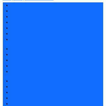
Разделы выставки
Список участников 2026
Спикеры 2026
Отзывы о выставке
Партнеры и спонсоры
Ответы на частые вопросы
Контакты
Забронировать стенд
Каталог стендов
Советы по участию в выставке
Пригласить посетителей на стенд
Гостиницы и визовая поддержка
Получить электронный билет
Список участников 2026
Интерактивный план 2026
Правила посещения
Гостиницы и визовая поддержка