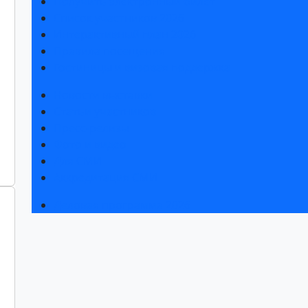
Получить электронный билет
Список участников 2026
Интерактивный план 2026
Правила посещения
Гостиницы и визовая поддержка
Новости выставки
Статьи участников
Пресс-релизы
Фото и видео
Для СМИ
Аккредитация СМИ
Деловая программа 2026