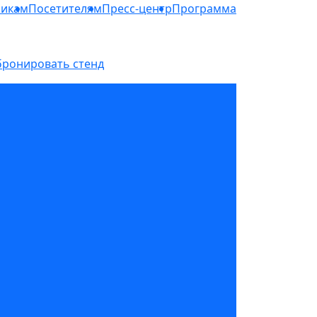
никам
Посетителям
Пресс-центр
Программа
бронировать стенд