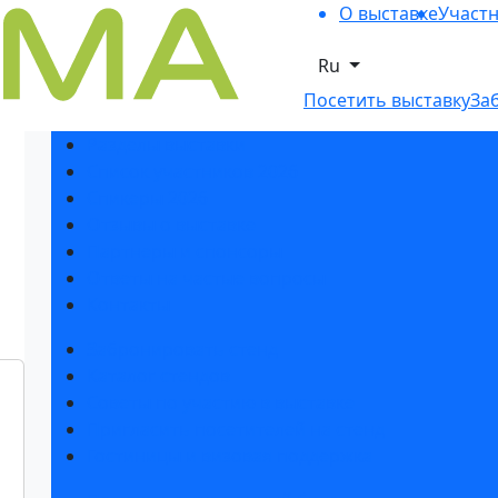
О выставке
Участ
Ru
Посетить выставку
За
Разделы выставки
Список участников 2026
Спикеры 2026
Отзывы о выставке
Партнеры и спонсоры
Ответы на частые вопросы
Контакты
Забронировать стенд
Каталог стендов
Советы по участию в выставке
Пригласить посетителей на стенд
Гостиницы и визовая поддержка