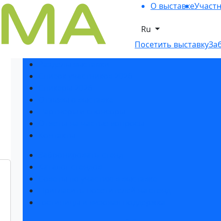
О выставке
Участ
Ru
Посетить выставку
За
Разделы выставки
Список участников 2026
Спикеры 2026
Отзывы о выставке
Партнеры и спонсоры
Ответы на частые вопросы
Контакты
Забронировать стенд
Каталог стендов
Советы по участию в выставке
Пригласить посетителей на стенд
Гостиницы и визовая поддержка