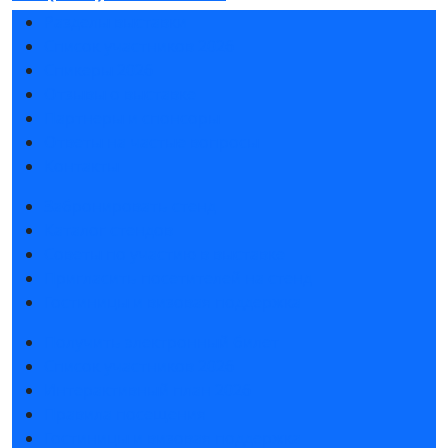
Разделы выставки
Список участников 2026
Спикеры 2026
Отзывы о выставке
Партнеры и спонсоры
Ответы на частые вопросы
Контакты
Забронировать стенд
Каталог стендов
Советы по участию в выставке
Пригласить посетителей на стенд
Гостиницы и визовая поддержка
Получить электронный билет
Список участников 2026
Интерактивный план 2026
Правила посещения
Гостиницы и визовая поддержка