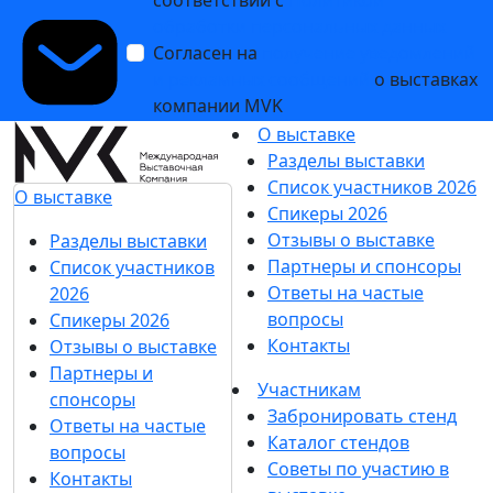
обработки персональных данных
Согласен на
получение уведомлений
и рекламных сообщений
о выставках
компании MVK
О выставке
Разделы выставки
Список участников 2026
О выставке
Спикеры 2026
Отзывы о выставке
Разделы выставки
Партнеры и спонсоры
Список участников
Ответы на частые
2026
вопросы
Спикеры 2026
Контакты
Отзывы о выставке
Партнеры и
Участникам
спонсоры
Забронировать стенд
Ответы на частые
Каталог стендов
вопросы
Советы по участию в
Контакты