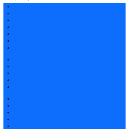
Разделы выставки
Список участников 2026
Спикеры 2026
Отзывы о выставке
Партнеры и спонсоры
Ответы на частые вопросы
Контакты
Забронировать стенд
Каталог стендов
Советы по участию в выставке
Пригласить посетителей на стенд
Гостиницы и визовая поддержка
Получить электронный билет
Список участников 2026
Интерактивный план 2026
Правила посещения
Гостиницы и визовая поддержка