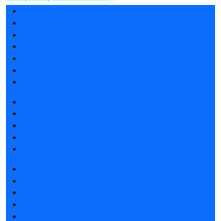
Разделы выставки
Список участников 2026
Спикеры 2026
Отзывы о выставке
Партнеры и спонсоры
Ответы на частые вопросы
Контакты
Забронировать стенд
Каталог стендов
Советы по участию в выставке
Пригласить посетителей на стенд
Гостиницы и визовая поддержка
Получить электронный билет
Список участников 2026
Интерактивный план 2026
Правила посещения
Гостиницы и визовая поддержка