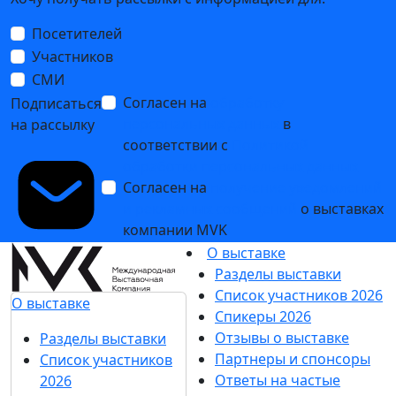
Посетителей
Участников
СМИ
Согласен на
обработку
Подписаться
персональных данных
в
на рассылку
соответствии с
Политикой
обработки персональных данных
Согласен на
получение уведомлений
и рекламных сообщений
о выставках
компании MVK
О выставке
Разделы выставки
Список участников 2026
О выставке
Спикеры 2026
Отзывы о выставке
Разделы выставки
Партнеры и спонсоры
Список участников
Ответы на частые
2026