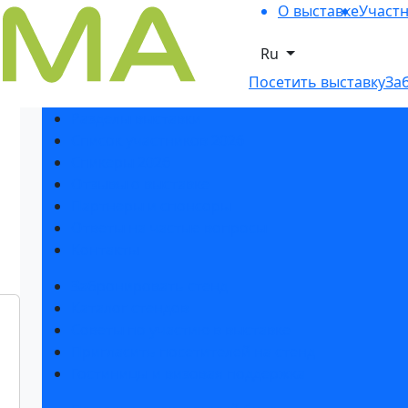
О выставке
Участ
Ru
Посетить выставку
За
Разделы выставки
Список участников 2026
Спикеры 2026
Отзывы о выставке
Партнеры и спонсоры
Ответы на частые вопросы
Контакты
Забронировать стенд
Каталог стендов
Советы по участию в выставке
Пригласить посетителей на стенд
Гостиницы и визовая поддержка