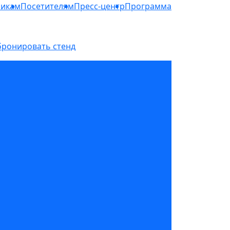
никам
Посетителям
Пресс-центр
Программа
бронировать стенд