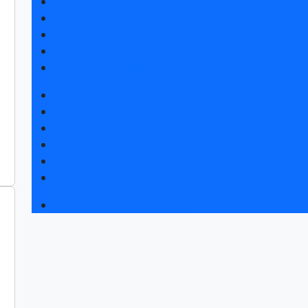
Получить электронный билет
Список участников 2026
Интерактивный план 2026
Правила посещения
Гостиницы и визовая поддержка
Новости выставки
Статьи участников
Пресс-релизы
Фото и видео
Для СМИ
Аккредитация СМИ
Деловая программа 2026