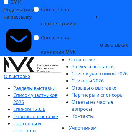
СМИ
Согласен на
обработку
Подписаться
персональных данных
в
на рассылку
соответствии с
Политикой
обработки персональных данных
Согласен на
получение уведомлений
и рекламных сообщений
о выставках
компании MVK
О выставке
Разделы выставки
Список участников 2026
О выставке
Спикеры 2026
Отзывы о выставке
Разделы выставки
Партнеры и спонсоры
Список участников
Ответы на частые
2026
вопросы
Спикеры 2026
Контакты
Отзывы о выставке
Партнеры и
Участникам
спонсоры