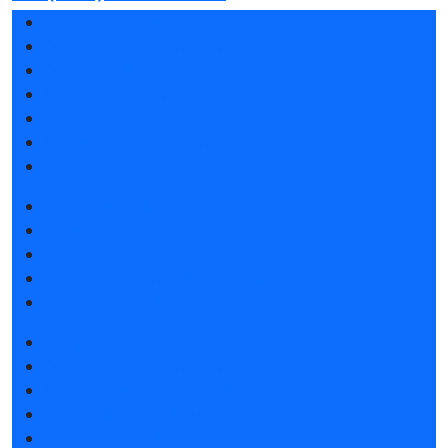
Разделы выставки
Список участников 2026
Спикеры 2026
Отзывы о выставке
Партнеры и спонсоры
Ответы на частые вопросы
Контакты
Забронировать стенд
Каталог стендов
Советы по участию в выставке
Пригласить посетителей на стенд
Гостиницы и визовая поддержка
Получить электронный билет
Список участников 2026
Интерактивный план 2026
Правила посещения
Гостиницы и визовая поддержка