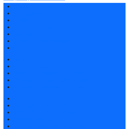
Разделы выставки
Список участников 2026
Спикеры 2026
Отзывы о выставке
Партнеры и спонсоры
Ответы на частые вопросы
Контакты
Забронировать стенд
Каталог стендов
Советы по участию в выставке
Пригласить посетителей на стенд
Гостиницы и визовая поддержка
Получить электронный билет
Список участников 2026
Интерактивный план 2026
Правила посещения
Гостиницы и визовая поддержка