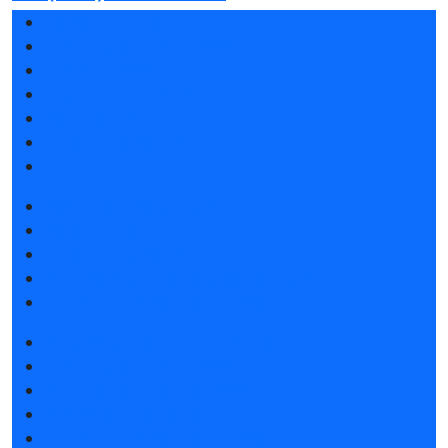
Разделы выставки
Список участников 2026
Спикеры 2026
Отзывы о выставке
Партнеры и спонсоры
Ответы на частые вопросы
Контакты
Забронировать стенд
Каталог стендов
Советы по участию в выставке
Пригласить посетителей на стенд
Гостиницы и визовая поддержка
Получить электронный билет
Список участников 2026
Интерактивный план 2026
Правила посещения
Гостиницы и визовая поддержка