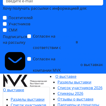
Хочу получать рассылки с информацией для:
Посетителей
Участников
СМИ
Согласен на
обработку
Подписаться
персональных данных
в
на рассылку
соответствии с
Политикой
обработки персональных данных
Согласен на
получение уведомлений
и рекламных сообщений
о выставках
компании MVK
О выставке
Разделы выставки
Список участников 2026
О выставке
Спикеры 2026
Отзывы о выставке
Разделы выставки
Партнеры и спонсоры
Список участников