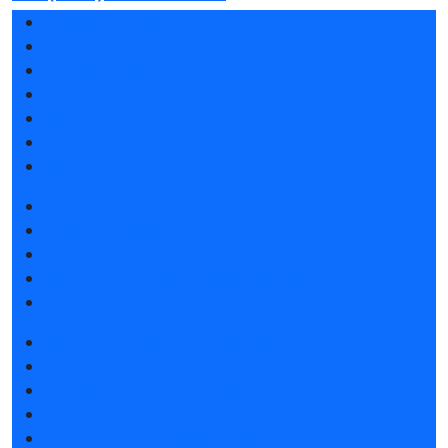
Разделы выставки
Список участников 2026
Спикеры 2026
Отзывы о выставке
Партнеры и спонсоры
Ответы на частые вопросы
Контакты
Забронировать стенд
Каталог стендов
Советы по участию в выставке
Пригласить посетителей на стенд
Гостиницы и визовая поддержка
Получить электронный билет
Список участников 2026
Интерактивный план 2026
Правила посещения
Гостиницы и визовая поддержка