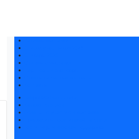
Разделы выставки
Список участников 2026
Спикеры 2026
Отзывы о выставке
Партнеры и спонсоры
Ответы на частые вопросы
Контакты
Забронировать стенд
Каталог стендов
Советы по участию в выставке
Пригласить посетителей на стенд
Гостиницы и визовая поддержка