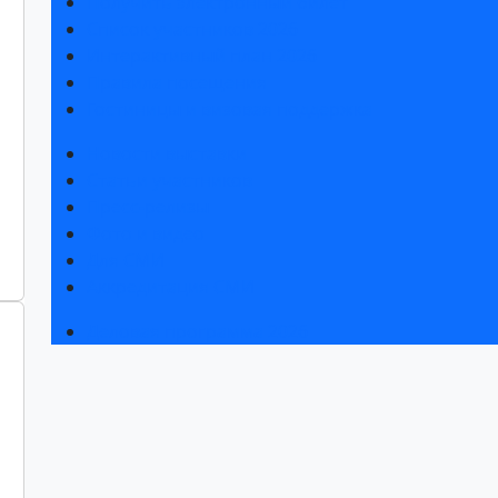
Получить электронный билет
Список участников 2026
Интерактивный план 2026
Правила посещения
Гостиницы и визовая поддержка
Новости выставки
Статьи участников
Пресс-релизы
Фото и видео
Для СМИ
Аккредитация СМИ
Деловая программа 2026